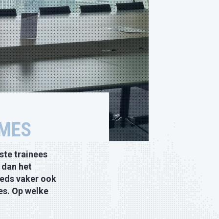
AMES
ste trainees
 dan het
eeds vaker ook
es. Op welke