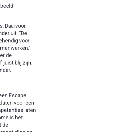
rbeeld
s. Daarvoor
der uit. “De
behendig voor
 samenwerken.”
er de
uist blij zijn.
nder.
 een Escape
idaten voor een
petenties laten
ame is het
t de