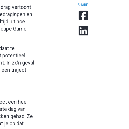
SHARE
drag vertoont
gedragingen en
tijd uit hoe
Escape Game.
daat te
t potentieel
t. In zo’n geval
een traject
ect een heel
ste dag van
kken gehad. Ze
t je op dat