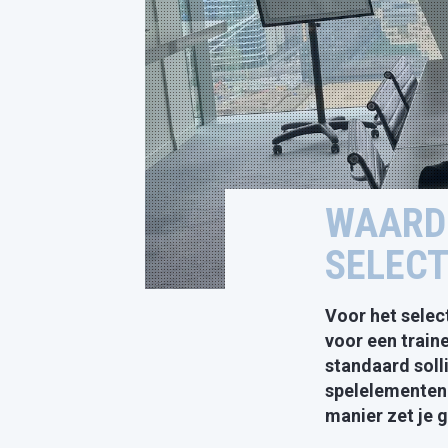
WAARDE
SELECT
Voor het selec
voor een train
standaard soll
spelelementen 
manier zet je 