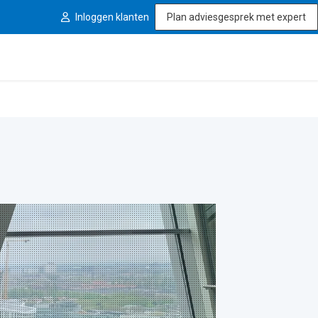
Inloggen klanten
Plan adviesgesprek met expert