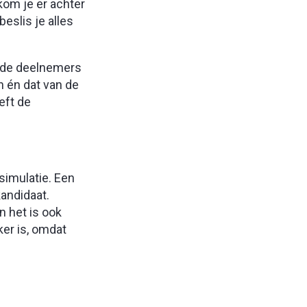
kom je er achter
eslis je alles
e de deelnemers
n én dat van de
eft de
simulatie. Een
kandidaat.
n het is ook
ker is, omdat