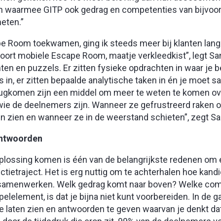
 waarmee GITP ook gedrag en competenties van bijvoo
eten.”
ape Room toekwamen, ging ik steeds meer bij klanten lang
ort mobiele Escape Room, maatje verkleedkist”, legt San
en en puzzels. Er zitten fysieke opdrachten in waar je 
s in, er zitten bepaalde analytische taken in én je moet
rugkomen zijn een middel om meer te weten te komen ov
ie de deelnemers zijn. Wanneer ze gefrustreerd raken of j
n zien en wanneer ze in de weerstand schieten”, zegt Sa
antwoorden
lossing komen is één van de belangrijkste redenen om
tietraject. Het is erg nuttig om te achterhalen hoe kand
p samenwerken. Welk gedrag komt naar boven? Welke com
elelement, is dat je bijna niet kunt voorbereiden. In de g
te laten zien en antwoorden te geven waarvan je denkt da