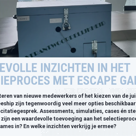
VOLLE INZICHTEN IN HET
IEPROCES MET ESCAPE G
teren van nieuwe medewerkers of het kiezen van de jui
eeship zijn tegenwoordig veel meer opties beschikbaar
icitatiegesprek. Assessments, simulaties, cases én st
zijn een waardevolle toevoeging aan het selectieproc
games in? En welke inzichten verkrijg je ermee?