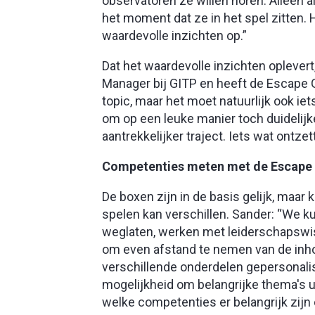
observatoren ze willen horen. Alleen a
het moment dat ze in het spel zitten. 
waardevolle inzichten op.”
Dat het waardevolle inzichten oplevert
Manager bij GITP en heeft de Escape Ga
topic, maar het moet natuurlijk ook i
om op een leuke manier toch duidelij
aantrekkelijker traject. Iets wat ontzet
Competenties meten met de Escap
De boxen zijn in de basis gelijk, maar
spelen kan verschillen. Sander: “We k
weglaten, werken met leiderschapswis
om even afstand te nemen van de inhou
verschillende onderdelen gepersonalis
mogelijkheid om belangrijke thema's ui
welke competenties er belangrijk zijn