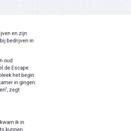
jven en zijn
ij bedrijven in
en oud
wel de Escape
bleek het begin
kamer in gingen.
en”, zegt
 kwam ik in
ts kunnen