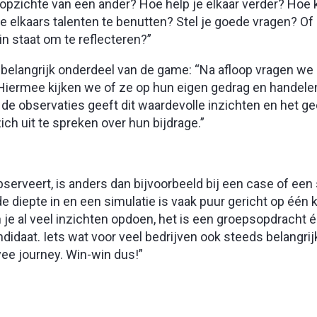
opzichte van een ander? Hoe help je elkaar verder? Hoe 
 elkaars talenten te benutten? Stel je goede vragen? Of b
n staat om te reflecteren?”
n belangrijk onderdeel van de game: “Na afloop vragen w
g. Hiermee kijken we of ze op hun eigen gedrag en handele
e observaties geeft dit waardevolle inzichten en het ge
h uit te spreken over hun bijdrage.”
serveert, is anders dan bijvoorbeeld bij een case of een 
e diepte in en een simulatie is vaak puur gericht op één 
an je al veel inzichten opdoen, het is een groepsopdracht é
idaat. Iets wat voor veel bedrijven ook steeds belangrij
yee journey. Win-win dus!”