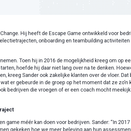
Change. Hij heeft de Escape Game ontwikkeld voor bedri
ectietrajecten, onboarding en teambuilding activiteiten b
rnemen. Toen hij in 2016 de mogelijkheid kreeg om op e
arten, hoefde hij daar niet lang over na te denken. Hoe
en, kreeg Sander ook zakelijke klanten over de vloer. Dat 
e wat er gebeurde in de groep op het moment dat ze zo’n 
ook bedrijven die vroegen of er een coach mocht meekijk
raject
en game méér kan doen voor bedrijven. Sander: “In 2017
amen gekeken hoe we meer beleving aan hun assessmen