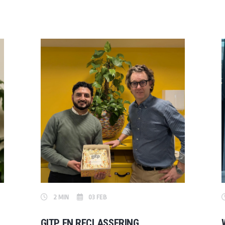
2 MIN
03 FEB
GITP EN RECLASSERING