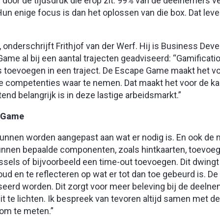
l door de tijdsdruk die erop zit. 99% van de deelnemers ve
Hun enige focus is dan het oplossen van die box. Dat lever
, onderschrijft Frithjof van der Werf. Hij is Business De
me al bij een aantal trajecten geadviseerd: “Gamificatio
ets toevoegen in een traject. De Escape Game maakt het v
ke competenties waar te nemen. Dat maakt het voor de ka
tend belangrijk is in deze lastige arbeidsmarkt.”
e Game
 kunnen worden aangepast aan wat er nodig is. En ook de 
unnen bepaalde componenten, zoals hintkaarten, toevoege
sels of bijvoorbeeld een time-out toevoegen. Dit dwing
d en te reflecteren op wat er tot dan toe gebeurd is. D
eerd worden. Dit zorgt voor meer beleving bij de deeln
t te lichten. Ik bespreek van tevoren altijd samen met de
 om te meten.”