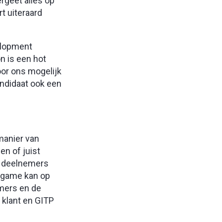
rgeet alles op
t uiteraard
velopment
n is een hot
oor ons mogelijk
ndidaat ook een
manier van
n of juist
t deelnemers
e game kan op
emers en de
 klant en GITP