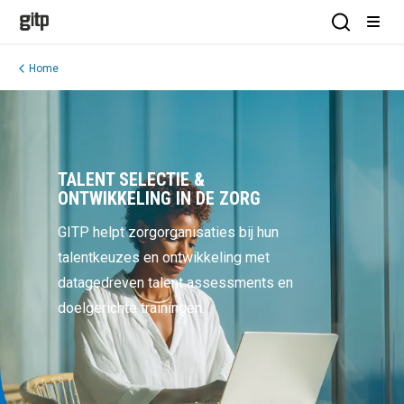
GITP
Open Sea
Open
Home
TALENT SELECTIE &
ONTWIKKELING IN DE ZORG
GITP helpt zorgorganisaties bij hun
talentkeuzes en ontwikkeling met
datagedreven talent assessments en
doelgerichte trainingen.