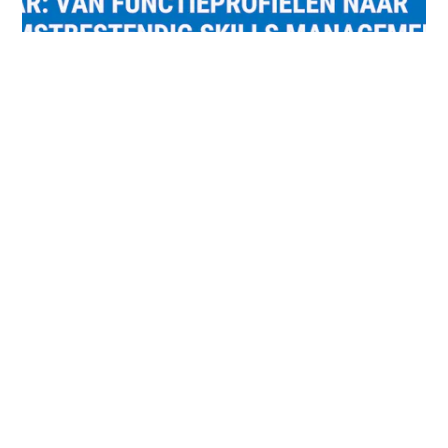
08 MEI
VAN FUNCTIEPROFIELEN NAAR TOEKOMSTBESTENDIG
SKILLS MANAGEMENT
Tijdens dit webinar leer je wat razendsnelle veranderingen in de
wereld van werk vragen van HR en leiderschap. Ook ontdek je hoe
wetenschap, praktijk en datagedreven tools helpen om medewerkers
en leiders gericht en toekomstbestendig te ontwikkelen.