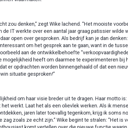
icht zou denken,” zegt Wike lachend. “Het mooiste voorbe
n de IT werkte over een aantal jaar graag patissier wilde
daar open over gesproken. Als bedrijf kan je dan denken:
 interessant om het gesprek aan te gaan, want in de tuss
jvoorbeeld aan de ontwikkelbehoefte “verkoopvaardighede
 de mogelijkheid heeft om daarmee te experimenteren bij 
t dat er opdrachten worden binnengehaald of dat een nie
win situatie gesproken!”
jkheid om haar visie breder uit te dragen. Haar motto is:
 het werkt. Laat het als een olievlek werken. Als ik mens
tdekken, jaren later toevallig tegenkom, krijg ik soms n
 zag zoals ze echt zijn.” Wike begint te stralen: “Het is v
housiast komt vertellen over die nieuwe functie waarin a