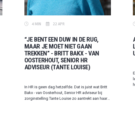
4 MIN
22 APR
“JE BENT EEN DUW IN DE RUG,
MAAR JE MOET NIET GAAN
TREKKEN” - BRITT BAKX - VAN
OOSTERHOUT, SENIOR HR
ADVISEUR (TANTE LOUISE)
E
l
h
In HR is geen dag hetzelfde. Dat is juist wat Britt
a
Bakx - van Oosterhout, Senior HR adviseur bij
v
zorginstelling Tante Louise zo aantrekt aan haar
g
vak: “Waarom gedragen mensen zich op een
b
bepaalde manier? En hoe kun je medewerkers
c
faciliteren in hun ontwikkeling, zonder daarbij de
koers van de organisatie uit het oog te verliezen?
Dat zijn vraagstukken waar ik me al 20 jaar met
liefde in vastbijt.”. En waar moet je rekening mee