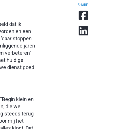
SHARE
eld dat ik
 worden en een
 ‘daar stoppen
enliggende jaren
n verbeteren”.
het huidige
uwe dienst goed
 “Begin klein en
en, die we
og steeds terug
oor mij het
lles klopt. Dat