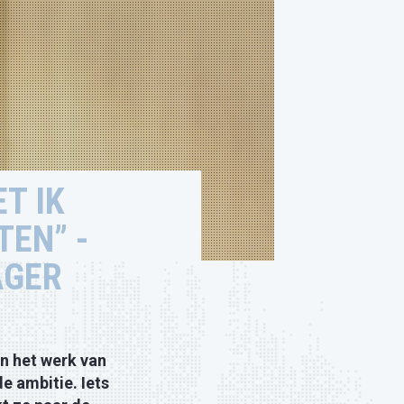
T IK
TEN” -
AGER
in het werk van
 ambitie. Iets