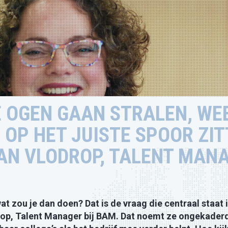
E OGEN GAAN STRALEN, WEE
 OP HET JUISTE SPOOR ZIT
AN VLODROP, TALENT MAN
wat zou je dan doen? Dat is de vraag die centraal staat 
op, Talent Manager bij BAM. Dat noemt ze ongekaderde