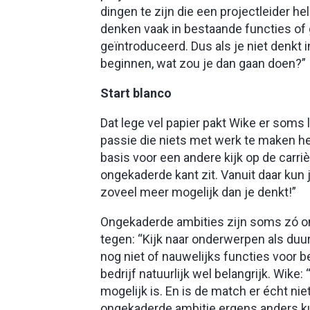
dingen te zijn die een projectleider h
denken vaak in bestaande functies of 
geïntroduceerd. Dus als je niet denkt
beginnen, wat zou je dan gaan doen?”
Start blanco
Dat lege vel papier pakt Wike er soms l
passie die niets met werk te maken heef
basis voor een andere kijk op de carri
ongekaderde kant zit. Vanuit daar kun 
zoveel meer mogelijk dan je denkt!”
Ongekaderde ambities zijn soms zó ong
tegen: “Kijk naar onderwerpen als duur
nog niet of nauwelijks functies voor b
bedrijf natuurlijk wel belangrijk. Wike
mogelijk is. En is de match er écht ni
ongekaderde ambitie ergens anders 