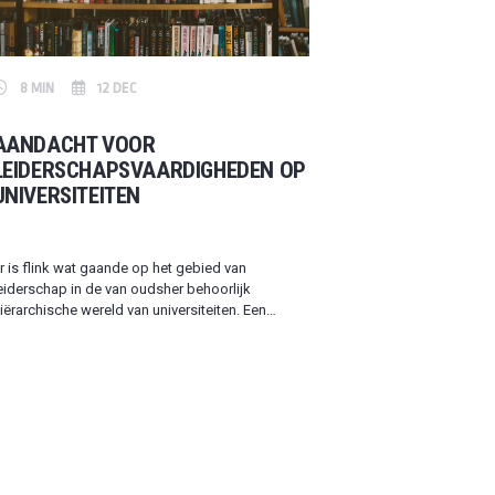
8 MIN
12 DEC
AANDACHT VOOR
LEIDERSCHAPSVAARDIGHEDEN OP
UNIVERSITEITEN
r is flink wat gaande op het gebied van
eiderschap in de van oudsher behoorlijk
iërarchische wereld van universiteiten. Een
ndere manier van werken die vraagt om andere
aardigheden om met die veranderingen om te
aan. Hoe ga je om met veranderend leiderschap
ij universiteiten? En welke rol spelen
ommunicatieve vaardigheden in zo’n situatie?