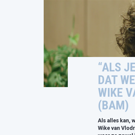
“ALS J
DAT WE
WIKE V
(BAM)
Als alles kan, 
Wike van Vlodr