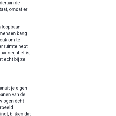
nderaan de
taat, omdat er
n loopbaan.
t mensen bang
leuk om te
r ruimte hebt
aar negatief is,
t echt bij ze
anuit je eigen
 banen van de
uw ogen écht
orbeeld
ndt, blijken dat