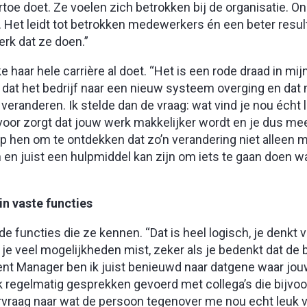
ertoe doet. Ze voelen zich betrokken bij de organisatie. O
f. Het leidt tot betrokken medewerkers én een beter resul
erk dat ze doen.”
e haar hele carrière al doet. “Het is een rode draad in mij
r dat het bedrijf naar een nieuw systeem overging en da
eranderen. Ik stelde dan de vraag: wat vind je nou écht 
oor zorgt dat jouw werk makkelijker wordt en je dus mee
elp hen om te ontdekken dat zo’n verandering niet alleen m
en juist een hulpmiddel kan zijn om iets te gaan doen wa
n vaste functies
 functies die ze kennen. “Dat is heel logisch, je denkt v
 je veel mogelijkheden mist, zeker als je bedenkt dat de
ent Manager ben ik juist benieuwd naar datgene waar jo
ik regelmatig gesprekken gevoerd met collega’s die bijvo
orvraag naar wat de persoon tegenover me nou echt leuk vi