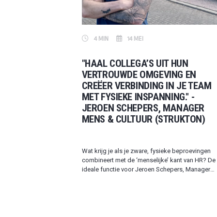
4 MIN
14 MEI
"HAAL COLLEGA’S UIT HUN
VERTROUWDE OMGEVING EN
CREËER VERBINDING IN JE TEAM
MET FYSIEKE INSPANNING." -
JEROEN SCHEPERS, MANAGER
MENS & CULTUUR (STRUKTON)
Wat krijg je als je zware, fysieke beproevingen
combineert met de ‘menselijke’ kant van HR? De
ideale functie voor Jeroen Schepers, Manager
Mens & Cultuur bij Strukton Wegen & Beton in
Breda. Hoe kijkt hij naar zijn rol binnen de
veranderende organisatie? Welke rol speelt zijn
interesse voor het TV-programma Kamp van
Koningsbrugge daarin? En wat voor effect heeft