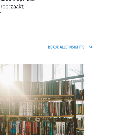
eroorzaakt;
”
BEKIJK ALLE INSIGHTS