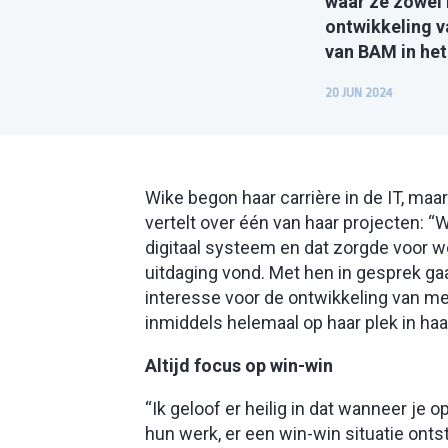
waar ze zowel h
ontwikkeling v
van BAM in he
20 JUN 2024
Wike begon haar carrière in de IT, maa
vertelt over één van haar projecten: 
digitaal systeem en dat zorgde voor we
uitdaging vond. Met hen in gesprek ga
interesse voor de ontwikkeling van 
inmiddels helemaal op haar plek in haa
Altijd focus op win-win
“Ik geloof er heilig in dat wanneer je
hun werk, er een win-win situatie ont