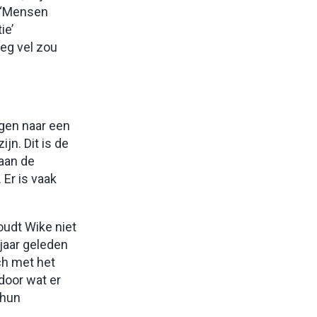
: “Mensen
ie’
eg vel zou
agen naar een
jn. Dit is de
 aan de
 Er is vaak
oudt Wike niet
 jaar geleden
ch met het
 door wat er
 hun