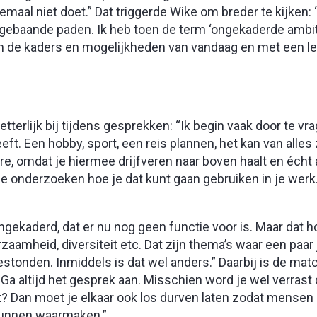
elemaal niet doet.” Dat triggerde Wike om breder te kijken
gebaande paden. Ik heb toen de term ‘ongekaderde ambit
 in de kaders en mogelijkheden van vandaag en met een le
etterlijk bij tijdens gesprekken: “Ik begin vaak door te vr
t. Een hobby, sport, een reis plannen, het kan van alles zi
ère, omdat je hiermee drijfveren naar boven haalt en écht
je onderzoeken hoe je dat kunt gaan gebruiken in je werk.
ekaderd, dat er nu nog geen functie voor is. Maar dat h
zaamheid, diversiteit etc. Dat zijn thema’s waar een paar
estonden. Inmiddels is dat wel anders.” Daarbij is de mat
: “Ga altijd het gesprek aan. Misschien word je wel verrast
et? Dan moet je elkaar ook los durven laten zodat mensen
kunnen waarmaken.”