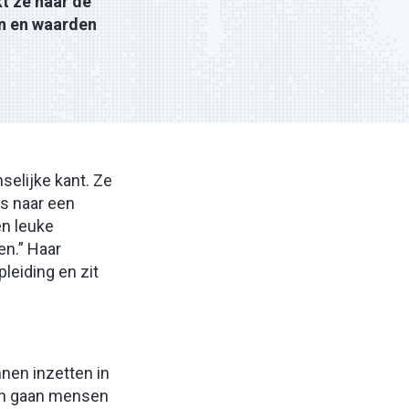
kt ze naar de
en en waarden
selijke kant. Ze
s naar een
en leuke
en.” Haar
eiding en zit
nnen inzetten in
Dan gaan mensen