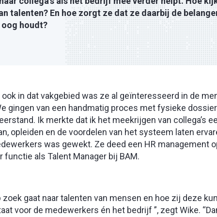
aar collega’s als het bedrijf mee verder helpt. Hoe kij
an talenten? En hoe zorgt ze dat ze daarbij de belang
t oog houdt?
r ook in dat vakgebied was ze al geïnteresseerd in de men
“We gingen van een handmatig proces met fysieke dossier
erstand. Ik merkte dat ik het meekrijgen van collega’s e
an, opleiden en de voordelen van het systeem laten ervar
medewerkers was gewekt. Ze deed een HR management opl
r functie als Talent Manager bij BAM.
 op zoek gaat naar talenten van mensen en hoe zij deze ku
staat voor de medewerkers én het bedrijf ”, zegt Wike. “