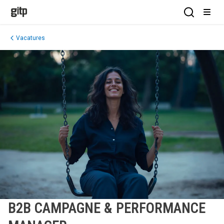
GITP
Open Sea
Open
Vacatures
B2B CAMPAGNE & PERFORMANCE