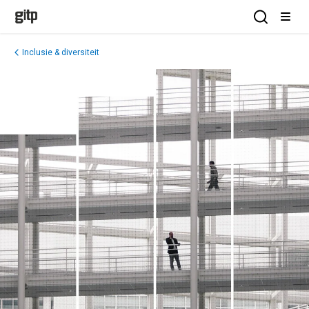
GITP
Open Sea
Open
Inclusie & diversiteit