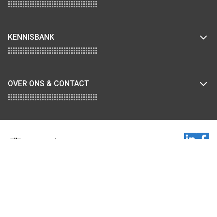
KENNISBANK
OVER ONS & CONTACT
2026 GITP.nl
ALGEMENE LEVERINGSVOORWAARDEN
COOKIEBELEID
DISCLAIMER
PRIVACYVERKLARING