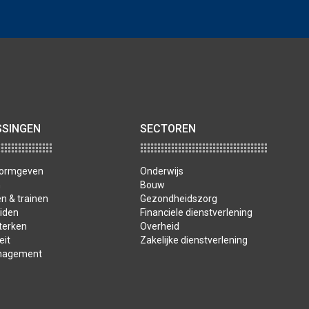
SSINGEN
SECTOREN
 vormgeven
Onderwijs
n
Bouw
n & trainen
Gezondheidszorg
iden
Financiele dienstverlening
terken
Overheid
eit
Zakelijke dienstverlening
nagement