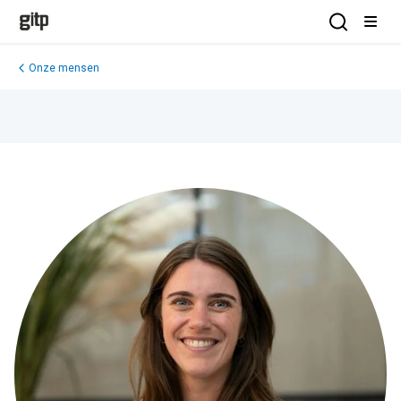
GITP
Open Sea
Open
Onze mensen