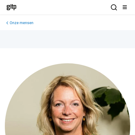
GITP
Open Sea
Open
Onze mensen