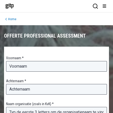
GITP
Open Sea
Open
Home
OFFERTE PROFESSIONAL ASSESSMENT
Voornaam *
Achternaam *
Naam organisatie (zoals in KvK) *