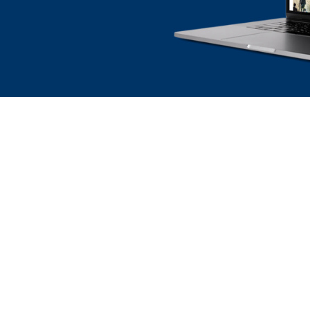
SSINGEN
SECTOREN
 vormgeven
Onderwijs
n
Bouw
n & trainen
Gezondheidszorg