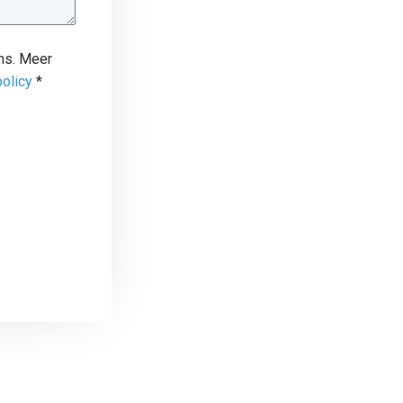
ns. Meer
policy
*