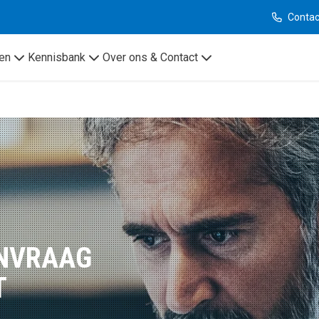
Contac
en
Kennisbank
Over ons & Contact
ANVRAAG
T