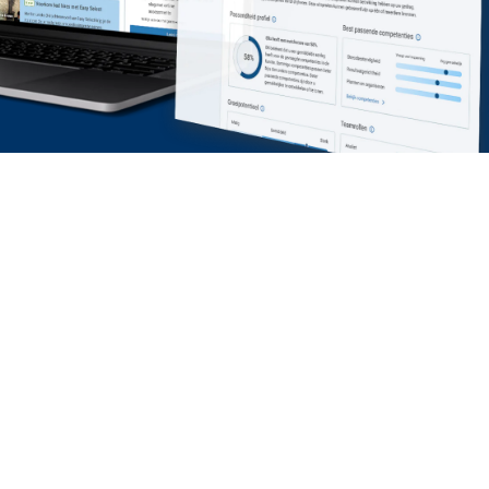
KENNISBANK
OVER ONS & CONTACT
Insights
Over GITP
Events
Onze mensen
Klantcases
Werken bij GITP