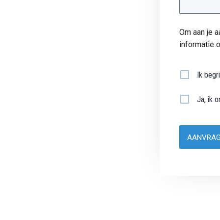
Om aan je a
informatie 
Ik begr
Ja, ik 
AANVRA