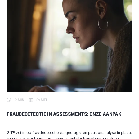
2 MIN
01 MEI
FRAUDEDETECTIE IN ASSESSMENTS: ONZE AANPAK
GITP zet in op fraudedetectie via gedrags- en patroonanalyse in plaats
van online proctoring, om assessments betrouwbaar, eerlijk en