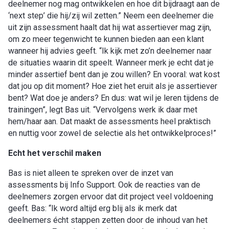
deelnemer nog mag ontwikkelen en hoe dit bijdraagt aan de
‘next step’ die hij/zij wil zetten.” Neem een deelnemer die
uit zijn assessment haalt dat hij wat assertiever mag zijn,
om zo meer tegenwicht te kunnen bieden aan een klant
wanneer hij advies geeft. “Ik kijk met zo’n deelnemer naar
de situaties waarin dit speelt. Wanneer merk je echt dat je
minder assertief bent dan je zou willen? En vooral: wat kost
dat jou op dit moment? Hoe ziet het eruit als je assertiever
bent? Wat doe je anders? En dus: wat wil je leren tijdens de
trainingen”, legt Bas uit. “Vervolgens werk ik daar met
hem/haar aan. Dat maakt de assessments heel praktisch
en nuttig voor zowel de selectie als het ontwikkelproces!”
Echt het versch
il maken
Bas is niet alleen te spreken over de inzet van
assessments bij Info Support. Ook de reacties van de
deelnemers zorgen ervoor dat dit project veel voldoening
geeft. Bas: “Ik word altijd erg blij als ik merk dat
deelnemers écht stappen zetten door de inhoud van het