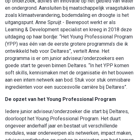
op onderzoek, advies en innovatie op het gebied van water
en ondergrond. Aansluiten bij maatschappelijk vraagstukken
zoals klimaatverandering, bodemdaling en droogte is het
uitgangspunt. Anne Spruijt - Beerepoot werkt er als
Learning & Development specialist en kreeg in 2018 deze
uitdaging op haar bordje: “Het Young Professional Program
(YPP) was één van de eerste grotere programma’s die ik
ontwikkeld heb voor Deltares”, vertelt Anne. Het
programma is er om junior adviseur/onderzoekers een
goede start te geven binnen Deltares. “In het YPP komen
soft skills, kennismaken met de organisatie én het bouwen
aan een intern netwerk aan bod. Stuk voor stuk onmisbare
ingrediënten voor een succesvolle carrière bij Deltares”.
De opzet van het Young Professional Program
Iedere junior adviseur/onderzoeker die start bij Deltares,
doorloopt het Young Professional Program. Het duurt
ongeveer anderhalf jaar en bestaat uit verschillende
modules, waar onderwerpen als netwerken, impact maken,