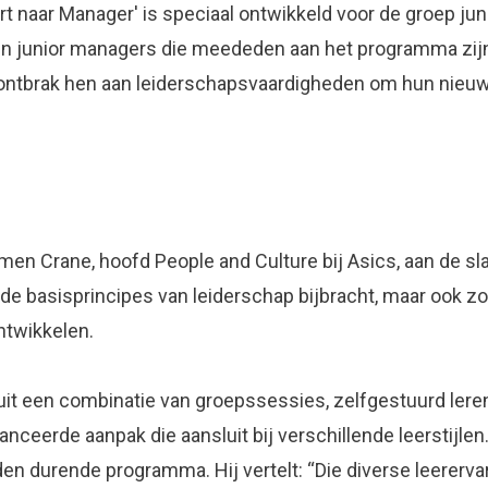
t naar Manager' is speciaal ontwikkeld voor de groep jun
tien junior managers die meededen aan het programma zij
 ontbrak hen aan leiderschapsvaardigheden om hun nieu
en Crane, hoofd People and Culture bij Asics, aan de sl
de basisprincipes van leiderschap bijbracht, maar ook z
ntwikkelen.
it een combinatie van groepssessies, zelfgestuurd lere
anceerde aanpak die aansluit bij verschillende leerstijle
den durende programma. Hij vertelt: “Die diverse leererv