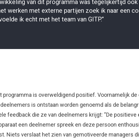
wikkeling van dit programma was tegelijkertijd ook
het werken met externe partijen zoek ik naar een c
voelde ik echt met het team van GITP.”
 programma is overweldigend positief. Voornamelijk de d
deelnemers is ontstaan worden genoemd als de belangri
e feedback die ze van deelnemers krijgt: “De positieve e
ieapparaat een deelnemer spreek en deze persoon enthousia
ast. Niets verslaat het zien van gemotiveerde managers d