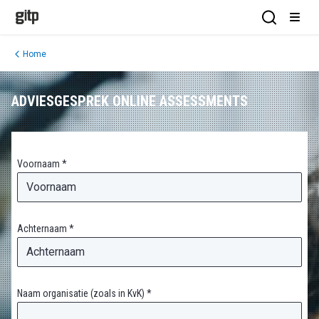
GITP
Open Sea
Open
Home
ADVIESGESPREK ONLINE ASSESSMENTS
Voornaam *
Achternaam *
Naam organisatie (zoals in KvK) *