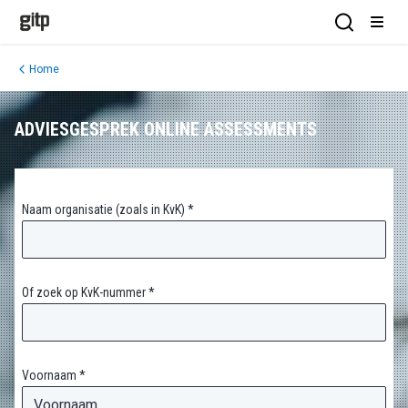
GITP
Open Sea
Open
Home
ADVIESGESPREK ONLINE ASSESSMENTS
Naam organisatie (zoals in KvK) *
Of zoek op KvK-nummer *
Voornaam *